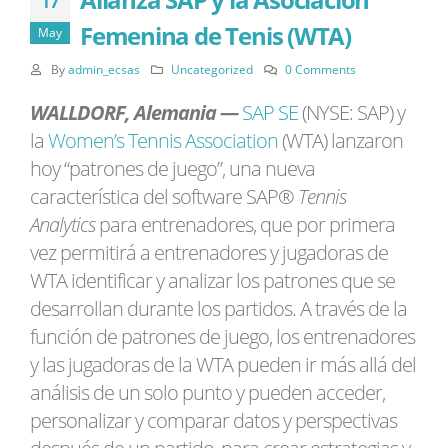
17
Femenina de Tenis (WTA)
May
By
admin_ecsas
Uncategorized
0 Comments
WALLDORF, Alemania —
SAP SE
(NYSE: SAP) y
la
Women’s Tennis Association
(WTA) lanzaron
hoy “patrones de juego”, una nueva
característica del software SAP®
Tennis
Analytics
para entrenadores, que por primera
vez permitirá a entrenadores y jugadoras de
WTA identificar y analizar los patrones que se
desarrollan durante los partidos. A través de la
función de patrones de juego, los entrenadores
y las jugadoras de la WTA pueden ir más allá del
análisis de un solo punto y pueden acceder,
personalizar y comparar datos y perspectivas