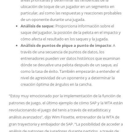
áreas prioritarias y determinar las tendencias de la
ubicación de toque de un jugador en un segmento en
particular, así como las respuestas y reacciones probables
de un oponente durante una jugada.
Análisis de saque:
Proporciona información sobre el
saque del jugador, la posición de la pelota en el impacto y
cómo afecta el resultado en los saques y la jugada.
Análisis de puntos de pique a punto de impacto
: A
través de una secuencia de puntos de datos, los
entrenadores pueden ver datos históricos que examinan
dónde se devuelve una pelota después de un saque, así
como la tasa de éxito. También empezarán a entender el
nivel de agresividad de un oponente y a determinar la
creación óptima de ángulos en la cancha.
“Estoy muy emocionado por la implementación de la función de
patrones de juego, el último ejemplo de cómo SAP y la WTA están
revolucionando el juego del tenis a través de estadísticas y
análisis avanzados”, dijo Wim Fissette, entrenador de la WTA de
gran trayectoria y embajador de SAP. “La posibilidad de acceder a
análisis de patrones de jugadores durante partidos, a través de