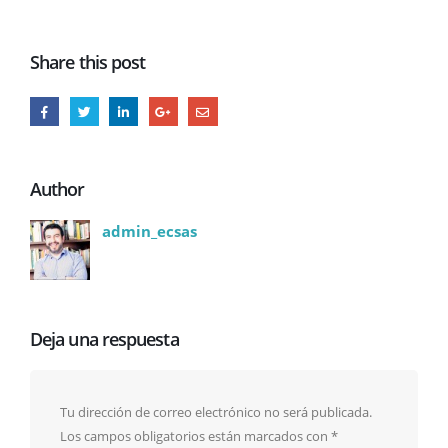
Share this post
Author
admin_ecsas
Deja una respuesta
Tu dirección de correo electrónico no será publicada.
Los campos obligatorios están marcados con
*