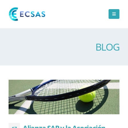
BLOG
Alianza SAP y la Asociación