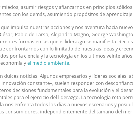
miedos, asumir riesgos y afianzarnos en principios sólidos 
ntes con los demás, asumiendo propósitos de aprendizaje 
o que impulsa nuestras acciones y nos aventura hacia nuevo
io César, Pablo de Tarso, Alejandro Magno, George Washingt
rentes formas en las que el liderazgo se manifiesta. Recios,
ue confrontarnos con lo limitado de nuestras ideas y creen
zados por la ciencia y la tecnología en los últimos veinte añ
a economía y
el medio ambiente
.
 dulces noticias. Algunos empresarios y líderes sociales,
 innovación constante–, suelen responder con desconfianza 
ros decisiones fundamentales para la evolución y el desarr
ales para el ejercicio del liderazgo. La tecnología reta pe
 nos enfrenta todos los días a nuevos escenarios y posibili
sus consumidores, independientemente del tamaño del merca